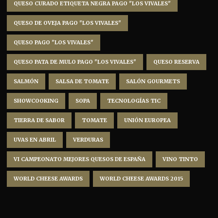
QUESO CURADO ETIQUETA NEGRA PAGO "LOS VIVALES"
QUESO DE OVEJA PAGO "LOS VIVALES"
QUESO PAGO "LOS VIVALES"
QUESO PATA DE MULO PAGO "LOS VIVALES"
QUESO RESERVA
SALMÓN
SALSA DE TOMATE
SALÓN GOURMETS
SHOWCOOKING
SOPA
TECNOLOGÍAS TIC
TIERRA DE SABOR
TOMATE
UNIÓN EUROPEA
UVAS EN ABRIL
VERDURAS
VI CAMPEONATO MEJORES QUESOS DE ESPAÑA
VINO TINTO
WORLD CHEESE AWARDS
WORLD CHEESE AWARDS 2015