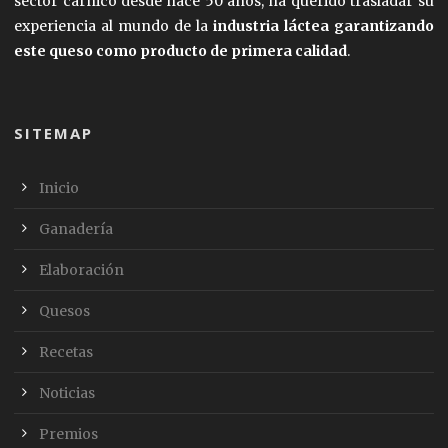
sector cárnico desde hace 50 años, ha querido trasladar su
experiencia al mundo de la
industria láctea garantizando
este queso como producto de primera calidad
.
SITEMAP
Inicio
Ganadería
Elaboración
Quesos
Recetas
Noticias
Premios