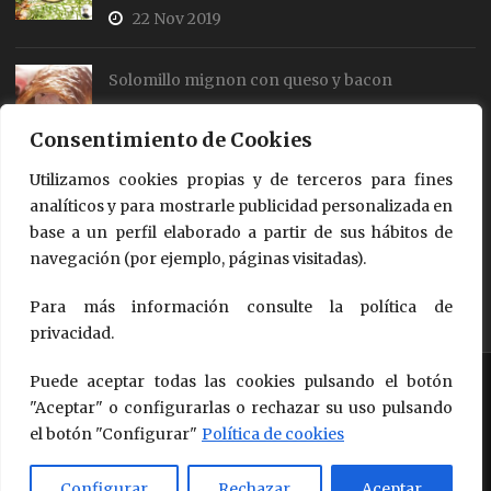
22 Nov 2019
Solomillo mignon con queso y bacon
19 Jul 2018
Consentimiento de Cookies
Utilizamos cookies propias y de terceros para fines
Rollos de salmón y queso
analíticos y para mostrarle publicidad personalizada en
18 Jul 2018
base a un perfil elaborado a partir de sus hábitos de
navegación (por ejemplo, páginas visitadas).
Para más información consulte la política de
privacidad.
Puede aceptar todas las cookies pulsando el botón
Copyright © 2018 - 2026
Queso de Oveja Pago "Los Vivales"
Design by Questión de Imagen Comunicación
"Aceptar" o configurarlas o rechazar su uso pulsando
el botón "Configurar"
Política de cookies
Política de Calidad, Seguridad Alimentaria y Medio Ambiente
Proyectos
Condiciones de Uso
Aviso Legal
Política de
Configurar
Rechazar
Aceptar