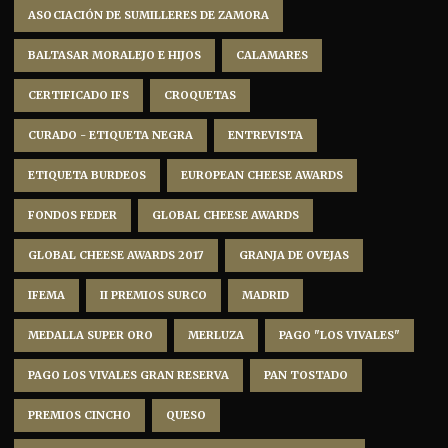
ASOCIACIÓN DE SUMILLERES DE ZAMORA
BALTASAR MORALEJO E HIJOS
CALAMARES
CERTIFICADO IFS
CROQUETAS
CURADO - ETIQUETA NEGRA
ENTREVISTA
ETIQUETA BURDEOS
EUROPEAN CHEESE AWARDS
FONDOS FEDER
GLOBAL CHEESE AWARDS
GLOBAL CHEESE AWARDS 2017
GRANJA DE OVEJAS
IFEMA
II PREMIOS SURCO
MADRID
MEDALLA SUPER ORO
MERLUZA
PAGO "LOS VIVALES"
PAGO LOS VIVALES GRAN RESERVA
PAN TOSTADO
PREMIOS CINCHO
QUESO