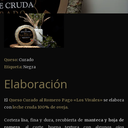
Queso
: Curado
Etiqueta
: Negra
Elaboración
El
Queso Curado al Romero Pago «Los Vivales»
se elabora
con
leche cruda 100% de oveja
.
Corteza lisa, fina y dura, recubierta de
manteca y hoja de
romero
, al corte, buena textura con algunos ojos