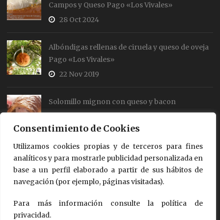
Campos y Queso Pago «Los Vivales»
28 Oct 2024
Albóndigas rellenas de ciruela y queso de oveja
Pago «Los Vivales»
22 Nov 2019
Solomillo mignon con queso y bacon
19 Jul 2018
Consentimiento de Cookies
Utilizamos cookies propias y de terceros para fines
Rollos de salmón y queso
analíticos y para mostrarle publicidad personalizada en
18 Jul 2018
base a un perfil elaborado a partir de sus hábitos de
navegación (por ejemplo, páginas visitadas).
Para más información consulte la política de
privacidad.