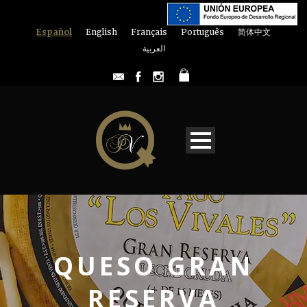
Español
English
Français
Português
简体中文
العربية
QUESO GRAN
RESERVA