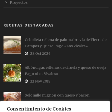
Proyectos
RECETAS DESTACADAS
Cebolleta rellena de paloma bravía de Tierra de
Campos y Queso Pago «Los Vivales»
28 Oct 2024
Albóndigas rellenas de ciruela y queso de oveja
Pago «Los Vivales»
22 Nov 2019
Solomillo mignon con queso y bacon
19 Jul 2018
Consentimiento de Cookies