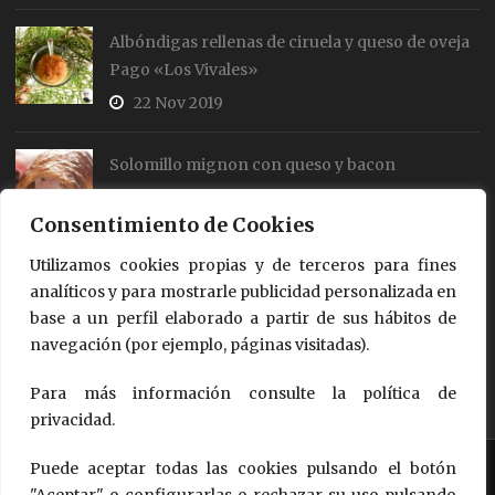
Albóndigas rellenas de ciruela y queso de oveja
Pago «Los Vivales»
22 Nov 2019
Solomillo mignon con queso y bacon
19 Jul 2018
Consentimiento de Cookies
Utilizamos cookies propias y de terceros para fines
Rollos de salmón y queso
analíticos y para mostrarle publicidad personalizada en
18 Jul 2018
base a un perfil elaborado a partir de sus hábitos de
navegación (por ejemplo, páginas visitadas).
Para más información consulte la política de
privacidad.
Puede aceptar todas las cookies pulsando el botón
Copyright © 2018 - 2026
Queso de Oveja Pago "Los Vivales"
Design by Questión de Imagen Comunicación