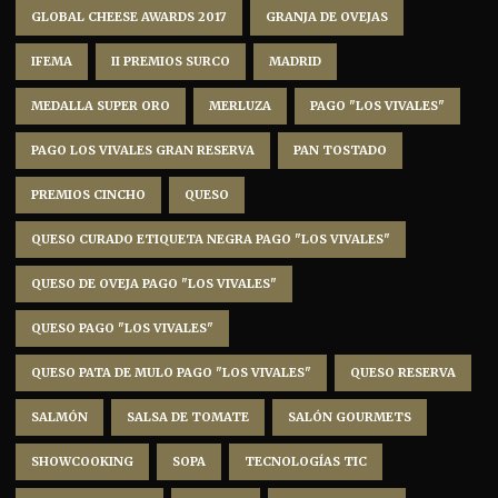
GLOBAL CHEESE AWARDS 2017
GRANJA DE OVEJAS
IFEMA
II PREMIOS SURCO
MADRID
MEDALLA SUPER ORO
MERLUZA
PAGO "LOS VIVALES"
PAGO LOS VIVALES GRAN RESERVA
PAN TOSTADO
PREMIOS CINCHO
QUESO
QUESO CURADO ETIQUETA NEGRA PAGO "LOS VIVALES"
QUESO DE OVEJA PAGO "LOS VIVALES"
QUESO PAGO "LOS VIVALES"
QUESO PATA DE MULO PAGO "LOS VIVALES"
QUESO RESERVA
SALMÓN
SALSA DE TOMATE
SALÓN GOURMETS
SHOWCOOKING
SOPA
TECNOLOGÍAS TIC