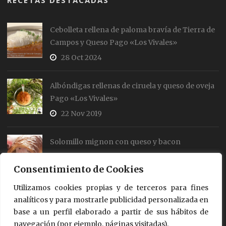
Cebolleta rellena de paloma bravía de Tierra de
Campos y Queso Pago «Los Vivales»
28 Oct 2024
Albóndigas rellenas de ciruela y queso de oveja
Pago «Los Vivales»
22 Nov 2019
Solomillo mignon con queso y bacon
19 Jul 2018
Consentimiento de Cookies
Utilizamos cookies propias y de terceros para fines
Rollos de salmón y queso
analíticos y para mostrarle publicidad personalizada en
18 Jul 2018
base a un perfil elaborado a partir de sus hábitos de
navegación (por ejemplo, páginas visitadas).