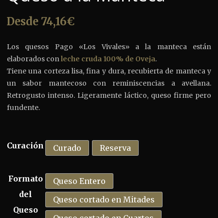
Desde
74,16
€
Los quesos Pago «Los Vivales» a la manteca están
elaborados con
leche cruda 100% de Oveja
.
Tiene una corteza lisa, fina y dura, recubierta de manteca y
un sabor mantecoso con reminiscencias a avellana.
Retrogusto intenso. Ligeramente láctico, queso firme pero
fundente.
Curación
Curado
Reserva
Formato
Queso Entero
del
Queso cortado en Mitades
Queso
Queso cortado en Cuartos