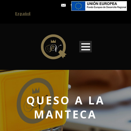
Español
QUESO A LA
MANTECA