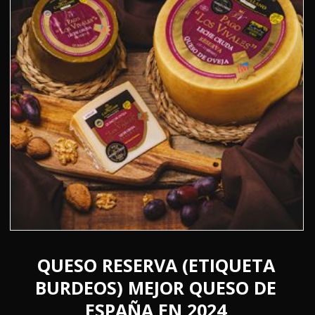
pueden
elegir
en
la
página
de
producto
QUESO RESERVA (ETIQUETA
BURDEOS) MEJOR QUESO DE
ESPAÑA EN 2024