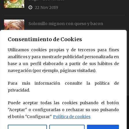
22 Nov 2019
Solomillo mignon con queso y bacon
19 Jul 2018
Consentimiento de Cookies
Utilizamos cookies propias y de terceros para fines
Rollos de salmón y queso
analíticos y para mostrarle publicidad personalizada en
18 Jul 2018
base a un perfil elaborado a partir de sus hábitos de
navegación (por ejemplo, páginas visitadas).
Para más información consulte la política de
privacidad.
Puede aceptar todas las cookies pulsando el botón
Copyright © 2018 - 2026
Queso de Oveja Pago "Los Vivales"
Design by Questión de Imagen Comunicación
"Aceptar" o configurarlas o rechazar su uso pulsando
el botón "Configurar"
Política de cookies
Política de Calidad, Seguridad Alimentaria y Medio Ambiente
Proyectos
Condiciones de Uso
Aviso Legal
Política de