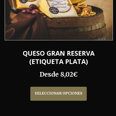
QUESO GRAN RESERVA
(ETIQUETA PLATA)
Desde
8,02
€
Este
producto
SELECCIONAR OPCIONES
tiene
múltiples
variantes.