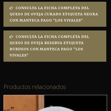
CONSULTA LA FICHA COMPLETA DEL
QUESO DE OVEJA CURADO ETIQUETA NEGRA
CON MANTECA PAGO "LOS VIVALES"
CONSULTA LA FICHA COMPLETA DEL
QUESO DE OVEJA RESERVA ETIQUETA
BURDEOS CON MANTECA PAGO "LOS
VIVALES"
Productos relacionados