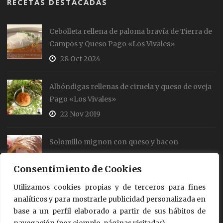
RECETAS DESTACADAS
Cebolleta rellena de paloma bravía de Tierra de
Campos y Queso Pago «Los Vivales»
28 Oct 2024
Albóndigas rellenas de ciruela y queso de oveja
Pago «Los Vivales»
22 Nov 2019
Solomillo mignon con queso y bacon
19 Jul 2018
Consentimiento de Cookies
Utilizamos cookies propias y de terceros para fines
Rollos de salmón y queso
analíticos y para mostrarle publicidad personalizada en
18 Jul 2018
base a un perfil elaborado a partir de sus hábitos de