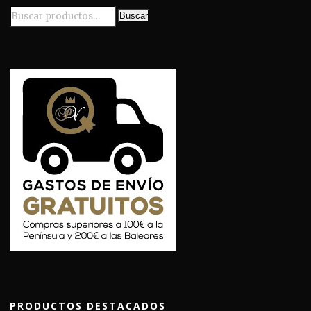
en
Buscar
la
página
de
producto
PRODUCTOS DESTACADOS