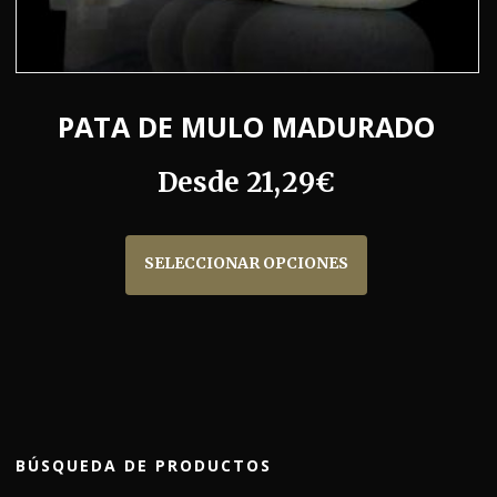
PATA DE MULO MADURADO
Desde
21,29
€
Este
producto
SELECCIONAR OPCIONES
tiene
múltiples
variantes.
Las
opciones
se
pueden
BÚSQUEDA DE PRODUCTOS
elegir