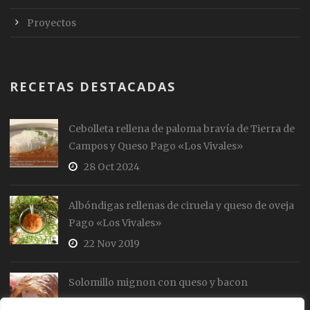
Proyectos
RECETAS DESTACADAS
Cebolleta rellena de paloma bravía de Tierra de
Campos y Queso Pago «Los Vivales»
28 Oct 2024
Albóndigas rellenas de ciruela y queso de oveja
Pago «Los Vivales»
22 Nov 2019
Solomillo mignon con queso y bacon
19 Jul 2018