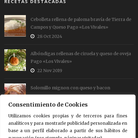
RECETAS DESTACADAS
Cebolleta rellena de paloma bravía de Tierra de
Campos y Queso Pago «Los Vivales»
28 Oct 2024
Albóndigas rellenas de ciruela y queso de oveja
Pago «Los Vivales»
22 Nov 2019
Solomillo mignon con queso y bacon
19 Jul 2018
Consentimiento de Cookies
Utilizamos cookies propias y de terceros para fines
Rollos de salmón y queso
analíticos y para mostrarle publicidad personalizada en
18 Jul 2018
base a un perfil elaborado a partir de sus hábitos de