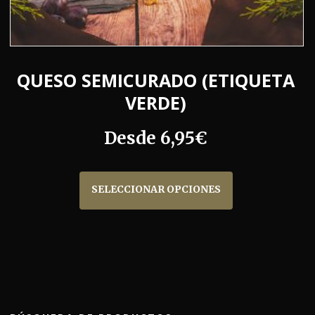
QUESO SEMICURADO (ETIQUETA
VERDE)
Desde
6,95
€
Este
producto
SELECCIONAR OPCIONES
tiene
múltiples
variantes.
Las
opciones
se
pueden