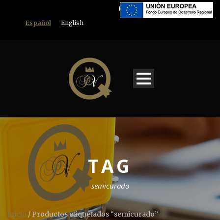
Español
English
TAG
semicurado
Inicio
/ Productos etiquetados “semicurado”