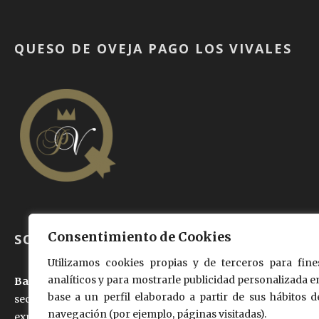
QUESO DE OVEJA PAGO LOS VIVALES
Consentimiento de Cookies
SOBRE NOSOTROS
Utilizamos cookies propias y de terceros para fine
analíticos y para mostrarle publicidad personalizada e
Baltasar Moralejo e hijos, S.L
., anteriormente dedicada al
base a un perfil elaborado a partir de sus hábitos d
sector cárnico desde hace 50 años, ha querido trasladar su
navegación (por ejemplo, páginas visitadas).
experiencia al mundo de la
industria láctea garantizando