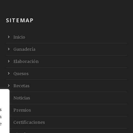
SITEMAP
Inicio
Ganadería
Elaboración
Quesos
Recetas
Noticias
s
Premios
n
Certificaciones
e