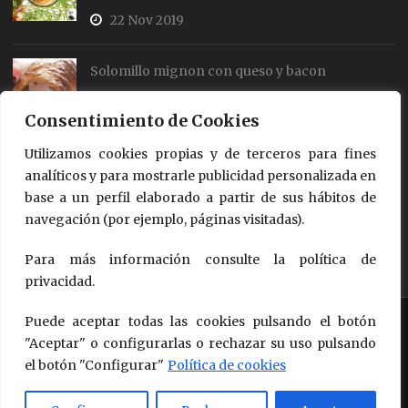
22 Nov 2019
Solomillo mignon con queso y bacon
19 Jul 2018
Consentimiento de Cookies
Utilizamos cookies propias y de terceros para fines
Rollos de salmón y queso
analíticos y para mostrarle publicidad personalizada en
18 Jul 2018
base a un perfil elaborado a partir de sus hábitos de
navegación (por ejemplo, páginas visitadas).
Para más información consulte la política de
privacidad.
Puede aceptar todas las cookies pulsando el botón
Copyright © 2018 - 2026
Queso de Oveja Pago "Los Vivales"
Design by Questión de Imagen Comunicación
"Aceptar" o configurarlas o rechazar su uso pulsando
el botón "Configurar"
Política de cookies
Política de Calidad, Seguridad Alimentaria y Medio Ambiente
Proyectos
Condiciones de Uso
Aviso Legal
Política de