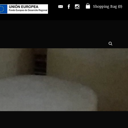
Shopping Bag (
0
)