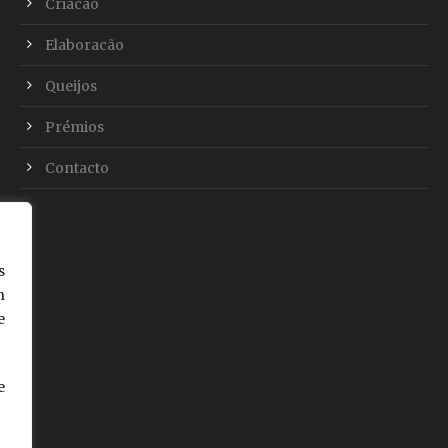
Criacão
Elaboracão
Queijos
Prémios
Contacto
s
n
e
e