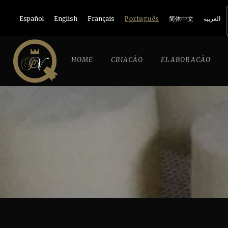
Español
English
Français
Português
简体中文
العربية
HOME
CRIACÃO
ELABORACÃO