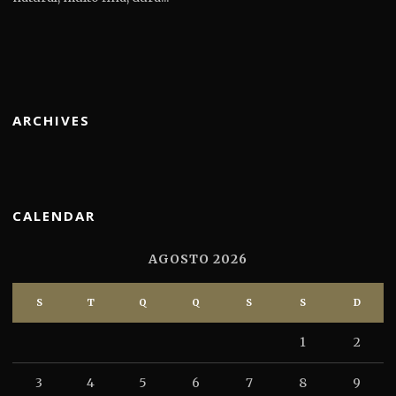
ARCHIVES
CALENDAR
AGOSTO 2026
S
T
Q
Q
S
S
D
1
2
3
4
5
6
7
8
9