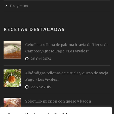
Proyectos
RECETAS DESTACADAS
Cebolleta rellena de paloma bravía de Tierra de
Campos y Queso Pago «Los Vivales»
28 Oct 2024
Albóndigas rellenas de ciruela y queso de oveja
Pago «Los Vivales»
22 Nov 2019
Solomillo mignon con queso y bacon
19 Jul 2018