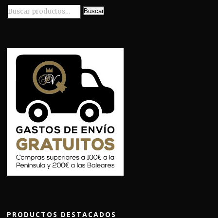
en
Buscar
la
página
de
producto
PRODUCTOS DESTACADOS