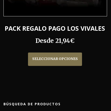
PACK REGALO PAGO LOS VIVALES
Desde
21,94
€
Este
producto
SELECCIONAR OPCIONES
tiene
múltiples
variantes.
Las
opciones
se
pueden
BÚSQUEDA DE PRODUCTOS
elegir