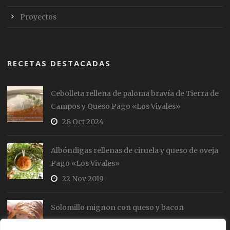
Proyectos
RECETAS DESTACADAS
Cebolleta rellena de paloma bravía de Tierra de
Campos y Queso Pago «Los Vivales»
28 Oct 2024
Albóndigas rellenas de ciruela y queso de oveja
Pago «Los Vivales»
22 Nov 2019
Solomillo mignon con queso y bacon
19 Jul 2018