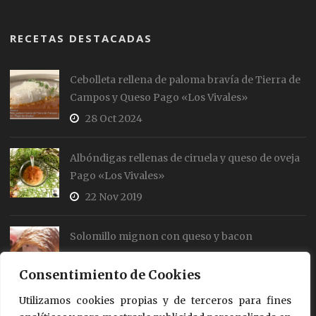
RECETAS DESTACADAS
Cebolleta rellena de paloma bravía de Tierra de
Campos y Queso Pago «Los Vivales»
28 Oct 2024
Albóndigas rellenas de ciruela y queso de oveja
Pago «Los Vivales»
22 Nov 2019
Solomillo mignon con queso y bacon
19 Jul 2018
Consentimiento de Cookies
Utilizamos cookies propias y de terceros para fines
Rollos de salmón y queso