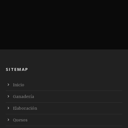
SITEMAP
Inicio
Ganadería
Elaboración
Quesos