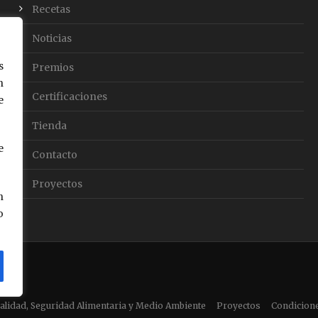
Recetas
Noticias
s
Premios
n
Certificaciones
e
Tienda
e
Contacto
Proyectos
n
o
 Calidad, Seguridad Alimentaria y Medio Ambiente
Proyectos
Condicion