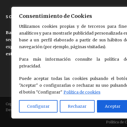
Consentimiento de Cookies
SOBRE NOSOTROS
Utilizamos cookies propias y de terceros para fine
Baltasar Moralejo e hijos, S.L
., anteriormente dedicada al
analíticos y para mostrarle publicidad personalizada e
sector cárnico desde hace 50 años, ha querido trasladar su
base a un perfil elaborado a partir de sus hábitos d
experiencia al mundo de la
industria láctea garantizando
navegación (por ejemplo, páginas visitadas).
este queso como producto de primera calidad
.
Para más información consulte la política d
privacidad.
Puede aceptar todas las cookies pulsando el botó
"Aceptar" o configurarlas o rechazar su uso pulsand
el botón "Configurar"
Política de cookies
Copyright © 2018 - 2026
Queso de Oveja Pago "Los Vivales"
Configurar
Rechazar
Aceptar
Design by Questión de Imagen Comunicación
Política de