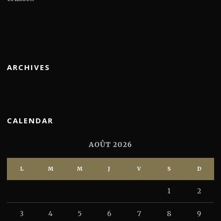
ARCHIVES
CALENDAR
AOÛT 2026
L
M
M
J
V
S
D
1
2
3
4
5
6
7
8
9