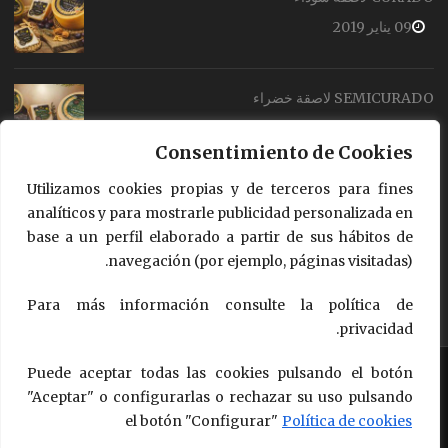
09 يناير 2019
SEMICURADO لاصقة خضراء
04 يناير 2019
Consentimiento de Cookies
Utilizamos cookies propias y de terceros para fines
TIERNO لاصقة زرقاء
analíticos y para mostrarle publicidad personalizada en
04 يناير 2019
base a un perfil elaborado a partir de sus hábitos de
navegación (por ejemplo, páginas visitadas).
Para más información consulte la política de
privacidad.
Puede aceptar todas las cookies pulsando el botón
Copyright © 2018 - 2026
Queso de Oveja Pago "Los Vivales"
Design by Questión de Imagen Comunicación
"Aceptar" o configurarlas o rechazar su uso pulsando
el botón "Configurar"
Política de cookies
Política de Calidad, Seguridad Alimentaria y Medio Ambiente